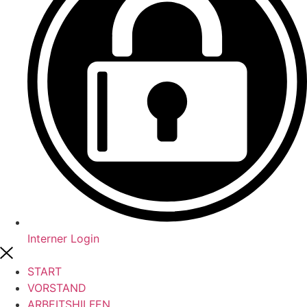
Interner Login
START
VORSTAND
ARBEITSHILFEN